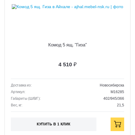
Комод 5 ящ. "Гиза"
4 510
₽
Доставка из:
Новосибирска
Артикул:
M16285
Габариты (Ш/В/Г):
402/945/366
Вес, кг:
21,5
КУПИТЬ В 1 КЛИК