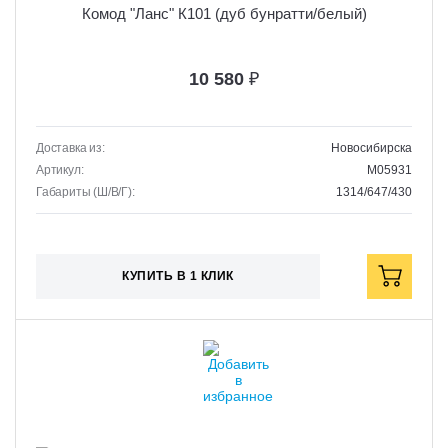
Комод "Ланс" К101 (дуб бунратти/белый)
10 580
₽
Доставка из:
Новосибирска
Артикул:
M05931
Габариты (Ш/В/Г):
1314/647/430
КУПИТЬ В 1 КЛИК