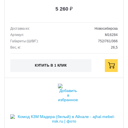
5 260
₽
Доставка из:
Новосибирска
Артикул:
M16284
Габариты (Ш/В/Г):
752/761/366
Вес, кг:
26,5
КУПИТЬ В 1 КЛИК