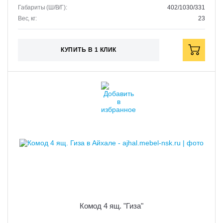
Габариты (Ш/В/Г):
402/1030/331
Вес, кг:
23
КУПИТЬ В 1 КЛИК
Комод 4 ящ. "Гиза"