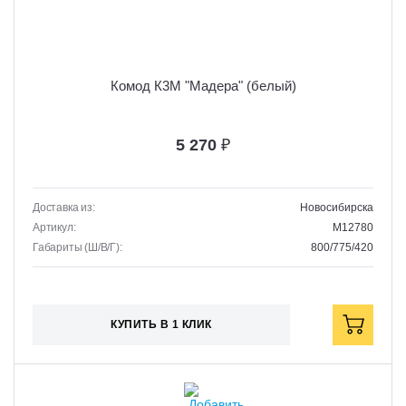
Комод К3М "Мадера" (белый)
5 270
₽
Доставка из:
Новосибирска
Артикул:
M12780
Габариты (Ш/В/Г):
800/775/420
КУПИТЬ В 1 КЛИК