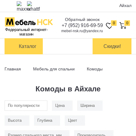
Айхал
Обратный звонок
Оплата
0
0
+7 (952) 916-69-59
Федеральный интернет-
mebel-nsk.ru@yandex.ru
магазин
Доставка и
самовывоз
Каталог
Скидки!
Сборка
мебели
Главная
Мебель для спальни
Комоды
Обмен и
возврат
Комоды в Айхале
Контакты
По популярности
Цена
Ширина
Заказать обратный звонок
Высота
Глубина
Цвет
Размер спального места, мм
Производитель