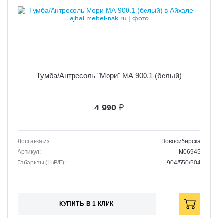
Тумба/Антресоль "Мори" МА 900.1 (белый)
4 990
₽
Доставка из:
Новосибирска
Артикул:
M06945
Габариты (Ш/В/Г):
904/550/504
КУПИТЬ В 1 КЛИК