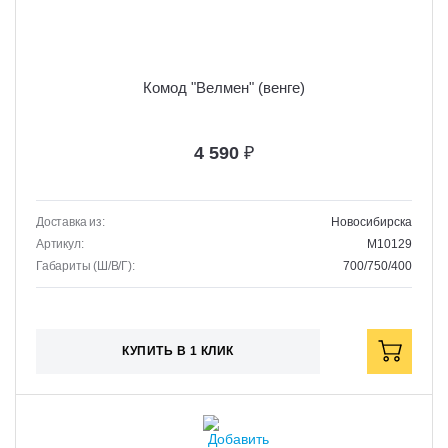
Комод "Велмен" (венге)
4 590
₽
Доставка из:
Новосибирска
Артикул:
M10129
Габариты (Ш/В/Г):
700/750/400
КУПИТЬ В 1 КЛИК