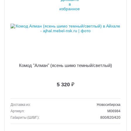
Комод "Алман" (ясень шимо темный/светлый)
5 320
₽
Доставка из:
Новосибирска
Артикул:
M06984
Габариты (Ш/В/Г):
800/820/420