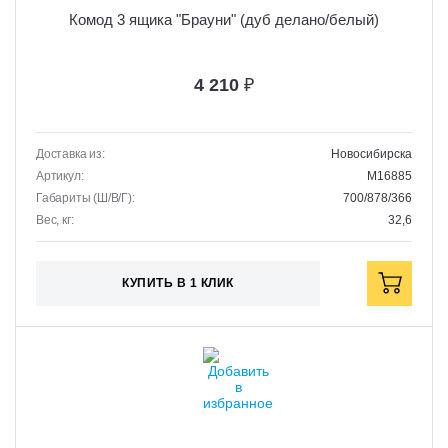
Комод 3 ящика "Брауни" (дуб делано/белый)
4 210
₽
Доставка из:
Новосибирска
Артикул:
M16885
Габариты (Ш/В/Г):
700/878/366
Вес, кг:
32,6
КУПИТЬ В 1 КЛИК