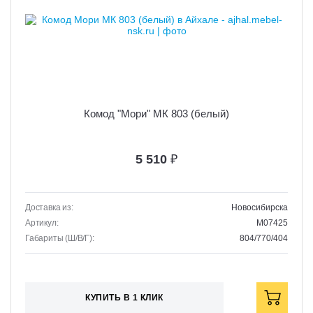
Комод "Мори" МК 803 (белый)
5 510
₽
Доставка из:
Новосибирска
Артикул:
M07425
Габариты (Ш/В/Г):
804/770/404
КУПИТЬ В 1 КЛИК