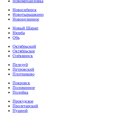
Новомихайловка
Новосибирск
Новотырышкино
Новоцелинное
Новый Шарап
Нюрба
Обь
Октябрьский
Октябрьское
Олёкминск
Пеледуй
Петровский
Плотниково
Покровск
Половинное
Полойка
Прокудское
Пролетарский
Пушной