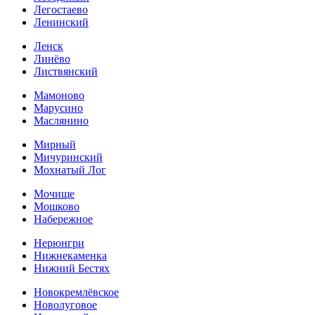
Легостаево
Ленинский
Ленск
Линёво
Листвянский
Мамоново
Марусино
Маслянино
Мирный
Мичуринский
Мохнатый Лог
Мочище
Мошково
Набережное
Нерюнгри
Нижнекаменка
Нижний Бестях
Новокремлёвское
Новолуговое