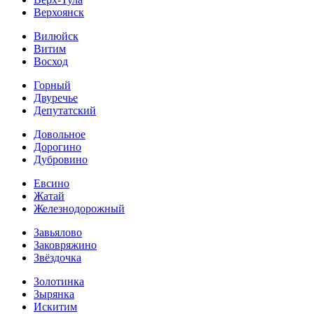
Верхоянск
Вилюйск
Витим
Восход
Горный
Двуречье
Депутатский
Довольное
Дорогино
Дубровино
Евсино
Жатай
Железнодорожный
Завьялово
Заковряжино
Звёздочка
Золотинка
Зырянка
Искитим