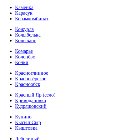
Каменка
Карасук
Керамкомбинат
Кожурла
Колыбелька
Колывань
Комарье
Коченёво
Кочки
Красноглинное
Краснозёрское
Краснообск
Красный Яр (село)
Криводановка
Кудряшовский
Купино
Кысыл-Сыр
Кыштовка
Лебединый