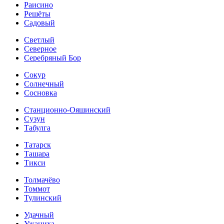
Раисино
Решёты
Садовый
Светлый
Северное
Серебряный Бор
Сокур
Солнечный
Сосновка
Станционно-Ояшинский
Сузун
Табулга
Татарск
Ташара
Тикси
Толмачёво
Томмот
Тулинский
Удачный
Ужаниха