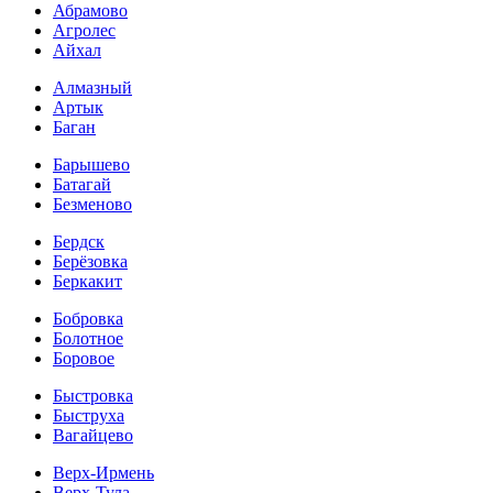
Абрамово
Агролес
Айхал
Алмазный
Артык
Баган
Барышево
Батагай
Безменово
Бердск
Берёзовка
Беркакит
Бобровка
Болотное
Боровое
Быстровка
Быструха
Вагайцево
Верх-Ирмень
Верх-Тула