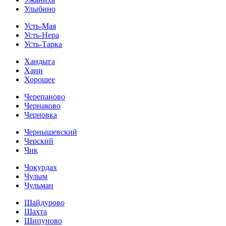
Улыбино
Усть-Мая
Усть-Нера
Усть-Тарка
Хандыга
Хани
Хорошее
Черепаново
Чернаково
Черновка
Чернышевский
Черский
Чик
Чокурдах
Чулым
Чульман
Шайдурово
Шахта
Шипуново