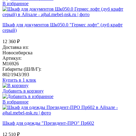
В избранное
Шкаф для документов Шк050.0 "Гермес лофт" (дуб крафт
серый)
12 360
₽
Доставка из:
Новосибирска
Артикул:
M16926
Габариты (Ш/В/Г):
802/1943/393
Купить в 1 клик
Добавить в корзину
В избранное
Шкаф для одежды "Президент-ПРО" Пр602
12 510
₽