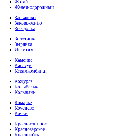
Жатай
Железнодорожный
Завьялово
Заковряжино
Звёздочка
Золотинка
Зырянка
Искитим
Каменка
Карасук
Керамкомбинат
Кожурла
Колыбелька
Колывань
Комарье
Коченёво
Кочки
Красноглинное
Краснозёрское
Краснообск