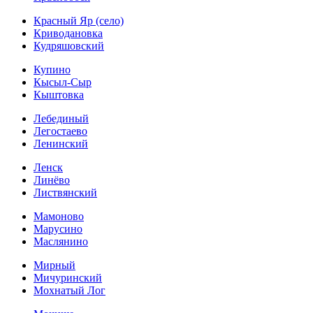
Красный Яр (село)
Криводановка
Кудряшовский
Купино
Кысыл-Сыр
Кыштовка
Лебединый
Легостаево
Ленинский
Ленск
Линёво
Листвянский
Мамоново
Марусино
Маслянино
Мирный
Мичуринский
Мохнатый Лог