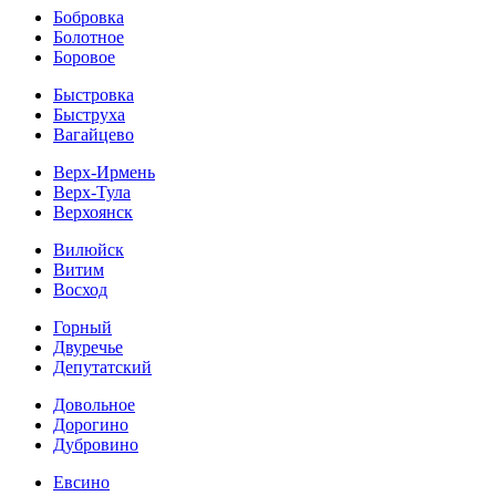
Бобровка
Болотное
Боровое
Быстровка
Быструха
Вагайцево
Верх-Ирмень
Верх-Тула
Верхоянск
Вилюйск
Витим
Восход
Горный
Двуречье
Депутатский
Довольное
Дорогино
Дубровино
Евсино