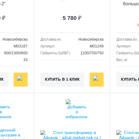
-2"
большо
0
₽
5 780
₽
с
Новосибирска
Доставка из:
Новосибирска
Доставка из:
M03187
Артикул:
M01249
Артикул:
900/1300/600
Габариты (Ш/В/Г):
1100/750/750
Габариты (Ш/
33
Вес, кг:
ИК
КУПИТЬ В 1 КЛИК
КУПИТЬ 