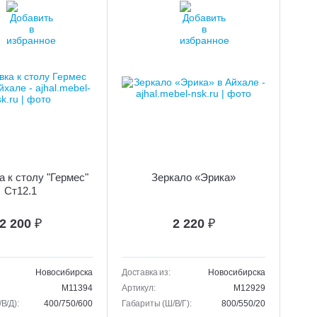
 к столу "Гермес"
Зеркало «Эрика»
Ст12.1
2 200
₽
2 220
₽
Новосибирска
Доставка из:
Новосибирска
M11394
Артикул:
M12929
В/Д):
400/750/600
Габариты (Ш/В/Г):
800/550/20