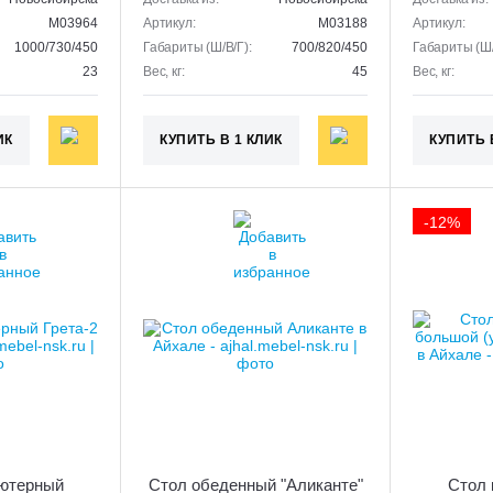
M03964
Артикул:
M03188
Артикул:
1000/730/450
Габариты (Ш/В/Г):
700/820/450
Габариты (Ш/
23
Вес, кг:
45
Вес, кг:
ИК
КУПИТЬ В 1 КЛИК
КУПИТЬ 
-12%
ютерный
Стол обеденный "Аликанте"
Стол 