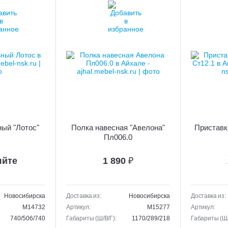
ый "Лотос"
Полка навесная "Авелона"
Приставка
Пл006.0
яйте
1 890
₽
Новосибирска
Доставка из:
Новосибирска
Доставка из:
M14732
Артикул:
M15277
Артикул:
740/506/740
Габариты (Ш/В/Г):
1170/289/218
Габариты (Ш/