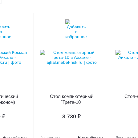
тический
Стол компьютерный
Стол-
эконом)
"Грета-10"
0
₽
3 730
₽
Новосибирска
Доставка из:
Новосибирска
Доставка из: