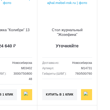
жка "Колибри" 13
Стол журнальный
"Жозефина"
24 640
₽
Уточняйте
Новосибирска
Доставка из:
Новосибирска
M03402
Артикул:
M14731
В/Г):
3000/750/800
Габариты (Ш/В/Г):
760/500/760
48
В 1 КЛИК
КУПИТЬ В 1 КЛИК