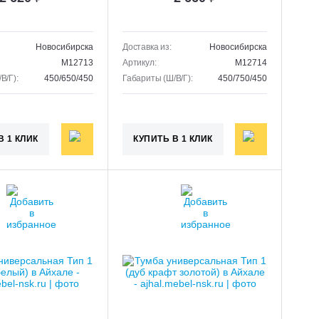
Новосибирска
Доставка из:
Новосибирска
M12713
Артикул:
M12714
В/Г):
450/650/450
Габариты (Ш/В/Г):
450/750/450
В 1 КЛИК
КУПИТЬ В 1 КЛИК