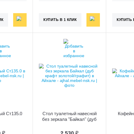
ИК
КУПИТЬ В 1 КЛИК
КУПИТЬ 
ый Ст135.0
Стол туалетный навесной
Кофейн
без зеркала "Байкал" (дуб
крафт золотой/графит)
0
₽
2 530
₽