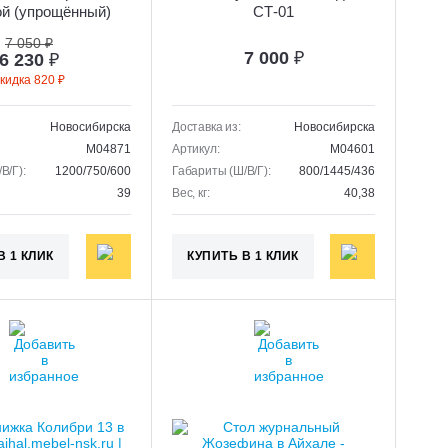
й (упрощённый)
СТ-01
СК-09
7 050 ₽
7 000
₽
6 230
₽
кидка 820 ₽
Новосибирска
Доставка из:
Новосибирска
M04871
Артикул:
M04601
В/Г):
1200/750/600
Габариты (Ш/В/Г):
800/1445/436
39
Вес, кг:
40,38
В 1 КЛИК
КУПИТЬ В 1 КЛИК