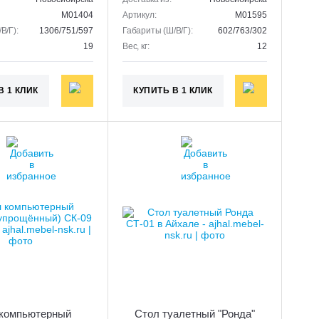
M01404
Артикул:
M01595
В/Г):
1306/751/597
Габариты (Ш/В/Г):
602/763/302
19
Вес, кг:
12
В 1 КЛИК
КУПИТЬ В 1 КЛИК
компьютерный
Стол туалетный "Ронда"