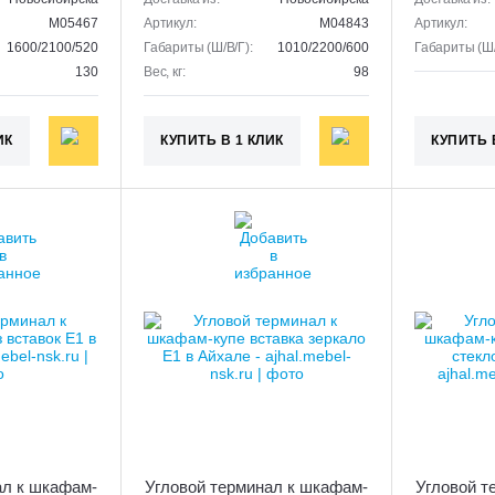
M05467
Артикул:
M04843
Артикул:
1600/2100/520
Габариты (Ш/В/Г):
1010/2200/600
Габариты (Ш/
130
Вес, кг:
98
ИК
КУПИТЬ В 1 КЛИК
КУПИТЬ 
ал к шкафам-
Угловой терминал к шкафам-
Угловой т