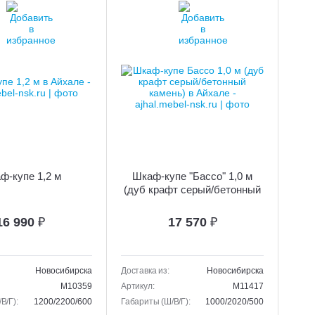
ф-купе 1,2 м
Шкаф-купе "Бассо" 1,0 м
(дуб крафт серый/бетонный
камень)
16 990
₽
17 570
₽
Новосибирска
Доставка из:
Новосибирска
M10359
Артикул:
M11417
В/Г):
1200/2200/600
Габариты (Ш/В/Г):
1000/2020/500