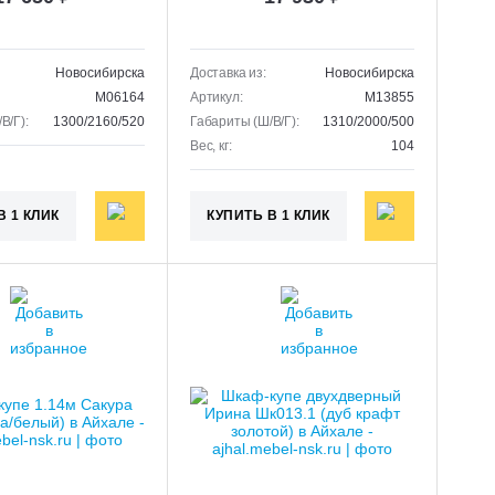
Новосибирска
Доставка из:
Новосибирска
M06164
Артикул:
M13855
В/Г):
1300/2160/520
Габариты (Ш/В/Г):
1310/2000/500
Вес, кг:
104
В 1 КЛИК
КУПИТЬ В 1 КЛИК