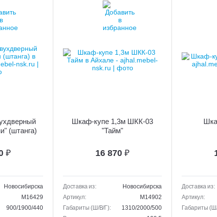
ухдверный
Шкаф-купе 1,3м ШКК-03
Шка
и" (штанга)
"Тайм"
70
₽
16 870
₽
Новосибирска
Доставка из:
Новосибирска
Доставка из:
M16429
Артикул:
M14902
Артикул:
900/1900/440
Габариты (Ш/В/Г):
1310/2000/500
Габариты (Ш/