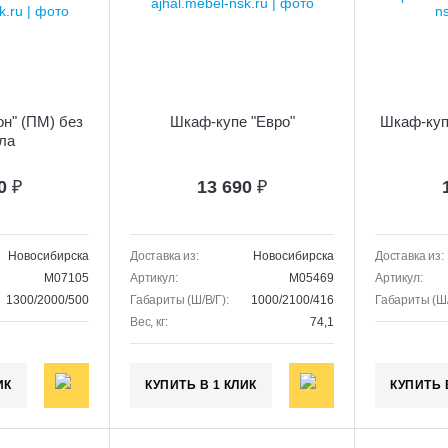
н" (ПМ) без
Шкаф-купе "Евро"
Шкаф-куп
ла
50
₽
13 690
₽
Новосибирска
Доставка из:
Новосибирска
Доставка из:
M07105
Артикул:
M05469
Артикул:
1300/2000/500
Габариты (Ш/В/Г):
1000/2100/416
Габариты (Ш/
Вес, кг:
74,1
ИК
КУПИТЬ В 1 КЛИК
КУПИТЬ 