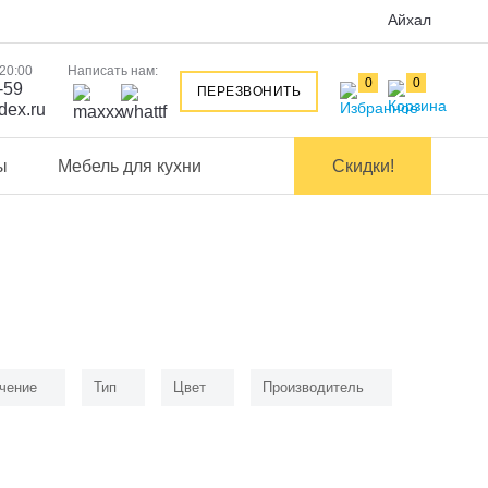
Айхал
 20:00
Написать нам:
0
0
-59
ПЕРЕЗВОНИТЬ
dex.ru
ы
Мебель для кухни
Скидки!
чение
Тип
Цвет
Производитель