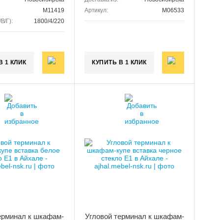
M11419
Артикул:
M06533
В/Г):
1800/4/220
В 1 КЛИК
КУПИТЬ В 1 КЛИК
ерминал к шкафам-
Угловой терминал к шкафам-