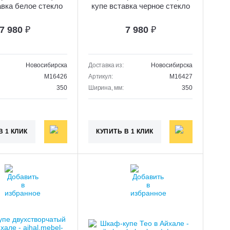
авка белое стекло
купе вставка черное стекло
"Е1"
"Е1"
7 980
₽
7 980
₽
Новосибирска
Доставка из:
Новосибирска
M16426
Артикул:
M16427
350
Ширина, мм:
350
В 1 КЛИК
КУПИТЬ В 1 КЛИК