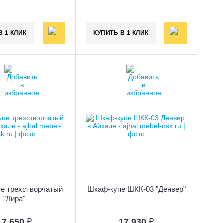
В 1 КЛИК
КУПИТЬ В 1 КЛИК
е трехстворчатый
Шкаф-купе ШКК-03 "Денвер"
"Лира"
17 650
₽
17 930
₽