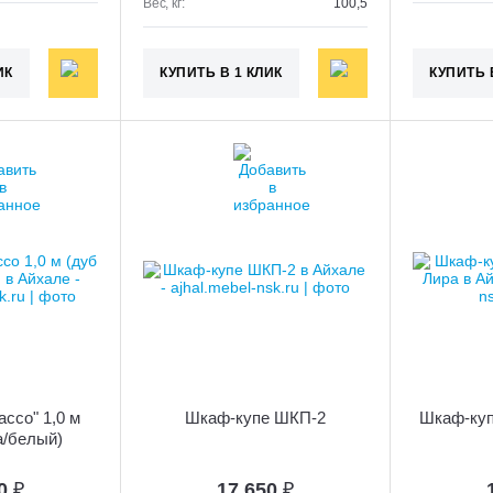
Вес, кг:
100,5
ИК
КУПИТЬ В 1 КЛИК
КУПИТЬ 
ссо" 1,0 м
Шкаф-купе ШКП-2
Шкаф-куп
а/белый)
70
₽
17 650
₽