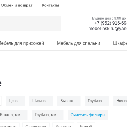
Обмен и возврат
Контакты
Будние дни с 9:00 до
+7 (952) 916-69
mebel-nsk.ru@yan
ебель для прихожей
Мебель для спальни
Шкаф
е
Цена
Ширина
Высота
Глубина
Назна
Высота, мм
Глубина, мм
Очистить фильтры
здвижные
С ящиками
Угловые
Белый