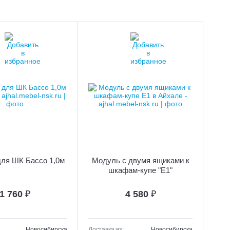
для ШК Бассо 1,0м
Модуль с двумя ящиками к
шкафам-купе "Е1"
1 760
₽
4 580
₽
Новосибирска
Доставка из:
Новосибирска