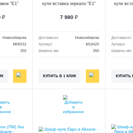
авок "Е1"
купе вставка зеркало "Е1"
купе вст
0
₽
7 980
₽
Новосибирска
Доставка из:
Новосибирска
Доставка из:
M06532
Артикул:
M16425
Артикул:
350
Ширина, мм:
350
Ширина, мм:
ИК
КУПИТЬ В 1 КЛИК
КУПИТЬ 