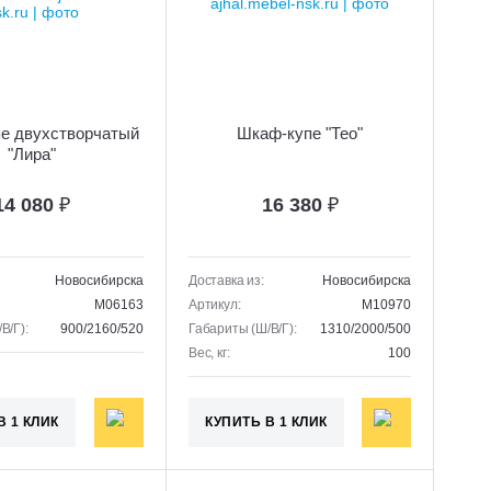
е двухстворчатый
Шкаф-купе "Тео"
"Лира"
14 080
₽
16 380
₽
Новосибирска
Доставка из:
Новосибирска
M06163
Артикул:
M10970
В/Г):
900/2160/520
Габариты (Ш/В/Г):
1310/2000/500
Вес, кг:
100
В 1 КЛИК
КУПИТЬ В 1 КЛИК