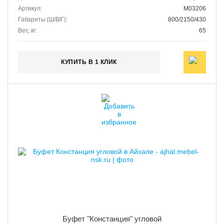
Артикул:
M03206
Габариты (Ш/В/Г):
800/2150/430
Вес, кг:
65
КУПИТЬ В 1 КЛИК
Буфет "Констанция" угловой