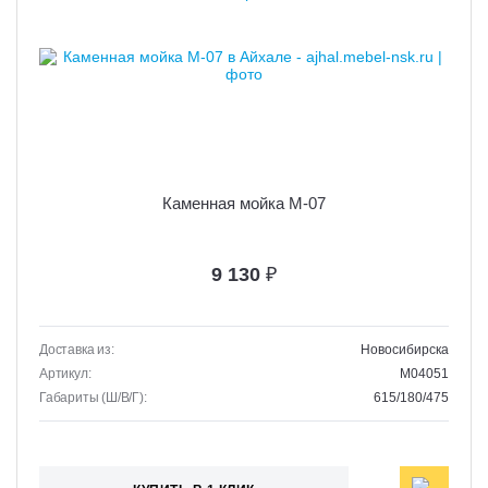
Каменная мойка М-07
9 130
₽
Доставка из:
Новосибирска
Артикул:
M04051
Габариты (Ш/В/Г):
615/180/475