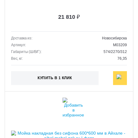
21 810
₽
Доставка из:
Новосибирска
Артикул:
M03209
Габариты (Ш/В/Г):
574/2270/312
Вес, кг:
76,35
КУПИТЬ В 1 КЛИК