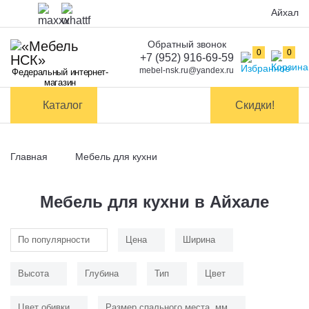
Айхал
Обратный звонок
Оплата
0
0
+7 (952) 916-69-59
mebel-nsk.ru@yandex.ru
Федеральный интернет-
Доставка и
магазин
самовывоз
Каталог
Скидки!
Сборка
мебели
Главная
Мебель для кухни
Обмен и
возврат
Мебель для кухни в Айхале
Контакты
По популярности
Цена
Ширина
Заказать обратный звонок
Высота
Глубина
Тип
Цвет
Цвет обивки
Размер спального места, мм