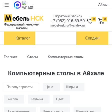
Айхал
Обратный звонок
Оплата
0
0
+7 (952) 916-69-59
Федеральный интернет-
mebel-nsk.ru@yandex.ru
магазин
Доставка и
самовывоз
Каталог
Скидки!
Сборка
мебели
Главная
Столы
Компьютерные столы
Обмен и
возврат
Компьютерные столы в Айхале
Контакты
По популярности
Цена
Ширина
Заказать обратный звонок
Высота
Глубина
Цвет
Производитель
Цвет корпуса
Ширина, мм