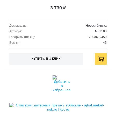
3 730
₽
Доставка из:
Новосибирска
Артикул:
M03188
Габариты (Ш/В/Г):
700/820/450
Вес, кг:
45
КУПИТЬ В 1 КЛИК