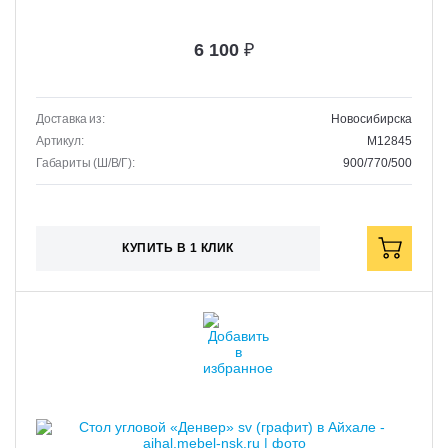
6 100
₽
Доставка из:
Новосибирска
Артикул:
M12845
Габариты (Ш/В/Г):
900/770/500
КУПИТЬ В 1 КЛИК