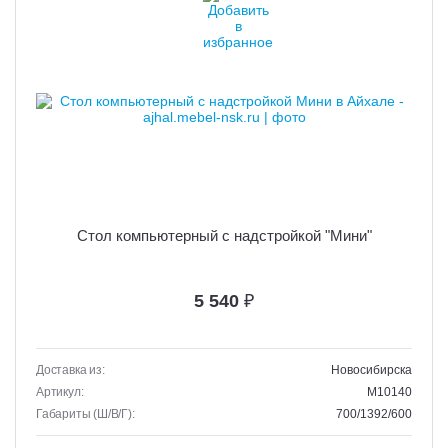
Стол компьютерный с надстройкой "Мини"
5 540
₽
Доставка из:
Новосибирска
Артикул:
M10140
Габариты (Ш/В/Г):
700/1392/600