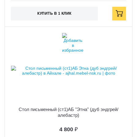
КУПИТЬ В 1 КЛИК
Стол письменный (ст1)АБ "Этна" (дуб эндгрей/
алебастр)
4 800
₽