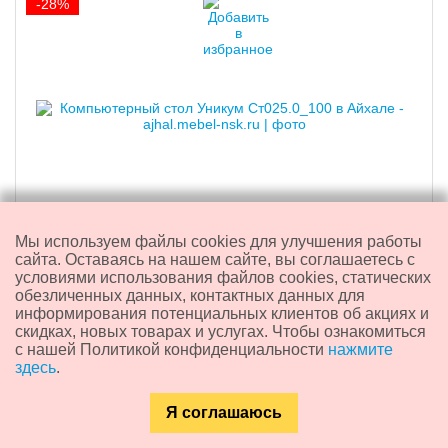
-28%
Мы используем файлы cookies для улучшения работы
Компьютерный стол "Уникум" Ст025.0_100
сайта. Оставаясь на нашем сайте, вы соглашаетесь с
условиями использования файлов cookies, статических
8 760 ₽
обезличенных данных, контактных данных для
6 270
₽
информирования потенциальных клиентов об акциях и
скидках, новых товарах и услугах. Чтобы ознакомиться
скидка 2 490 ₽
с нашей Политикой конфиденциальности
нажмите
здесь
.
Доставка из:
Новосибирска
Артикул:
M12912
Я соглашаюсь
Габариты (Ш/В/Г):
1000/1664/523
Каталог
Главная
Контакты
Поиск