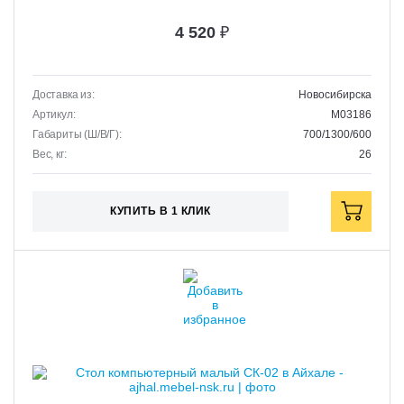
4 520
₽
Доставка из:
Новосибирска
Артикул:
M03186
Габариты (Ш/В/Г):
700/1300/600
Вес, кг:
26
КУПИТЬ В 1 КЛИК