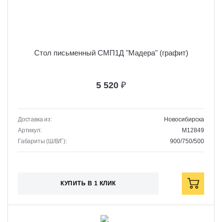
Стол письменный СМП1Д "Мадера" (графит)
5 520
₽
Доставка из:
Новосибирска
Артикул:
M12849
Габариты (Ш/В/Г):
900/750/500
КУПИТЬ В 1 КЛИК