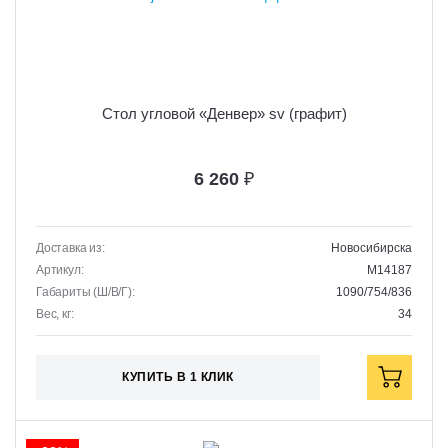
Стол угловой «Денвер» sv (графит)
6 260
₽
Доставка из:
Новосибирска
Артикул:
M14187
Габариты (Ш/В/Г):
1090/754/836
Вес, кг:
34
КУПИТЬ В 1 КЛИК