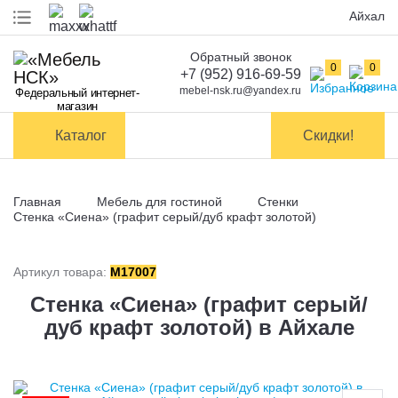
Айхал
Обратный звонок
Оплата
0
0
+7 (952) 916-69-59
mebel-nsk.ru@yandex.ru
Федеральный интернет-
Доставка и
магазин
самовывоз
Каталог
Скидки!
Сборка
мебели
Главная
Мебель для гостиной
Стенки
Обмен и
Стенка «Сиена» (графит серый/дуб крафт золотой)
возврат
Артикул товара:
M17007
Контакты
Стенка «Сиена» (графит серый/
дуб крафт золотой) в Айхале
Заказать обратный звонок