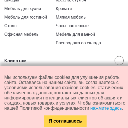
Мебель для кухни
Кровати
Мебель для гостиной
Мягкая мебель
Столы
Часы настенные
Офисная мебель
Мебель для ванной
Распродажа со склада
Клиентам
Контакты
Мы используем файлы cookies для улучшения работы
Оплата
сайта. Оставаясь на нашем сайте, вы соглашаетесь с
условиями использования файлов cookies, статических
Доставка и самовывоз
Телефон:
+7 (952) 916-69-59
обезличенных данных, контактных данных для
Сборка мебели
информирования потенциальных клиентов об акциях и
Адрес: г. Айхал, ул. Амакинская, 7
скидках, новых товарах и услугах. Чтобы ознакомиться с
Обмен и возврат
E-mail:
mebel-nsk.ru@yandex.ru
нашей Политикой конфиденциальности
нажмите здесь
.
Пользовательское соглашение
Телеграм:
написать
Я соглашаюсь
Политика конфиденциальности
Мах:
написать
Каталог
Главная
Контакты
Поиск