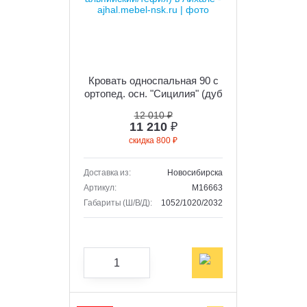
Кровать односпальная 90 с
ортопед. осн. "Сицилия" (дуб
альпийский/тефия)
12 010 ₽
11 210
₽
скидка 800 ₽
Доставка из:
Новосибирска
Артикул:
M16663
Габариты (Ш/В/Д):
1052/1020/2032