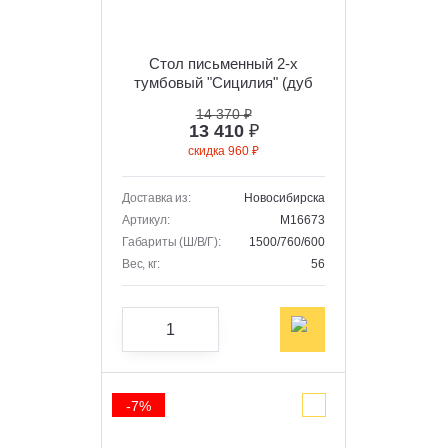
Стол письменный 2-х
тумбовый "Сицилия" (дуб
альпийский/тефия)
14 370 ₽
13 410
₽
скидка 960 ₽
Доставка из:
Новосибирска
Артикул:
M16673
Габариты (Ш/В/Г):
1500/760/600
Вес, кг:
56
-7%