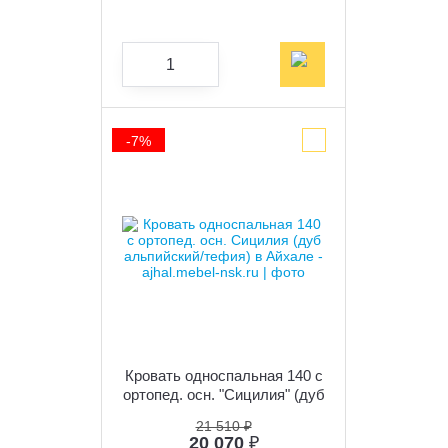
-7%
Кровать односпальная 140 с
ортопед. осн. "Сицилия" (дуб
альпийский/тефия)
21 510 ₽
20 070
₽