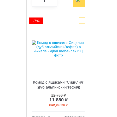
-7%
Комод с ящиками "Сицилия"
(дуб альпийский/тефия)
12 730 ₽
11 880
₽
скидка 850 ₽