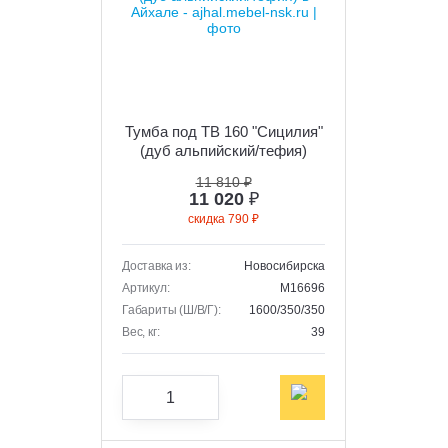
Тумба под ТВ 160 "Сицилия"
(дуб альпийский/тефия)
11 810 ₽
11 020
₽
скидка 790 ₽
Доставка из:
Новосибирска
Артикул:
M16696
Габариты (Ш/В/Г):
1600/350/350
Вес, кг:
39