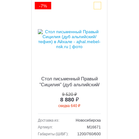
-7%
Стол письменный Правый
"Сицилия" (дуб альпийский/
тефия)
9 520 ₽
8 880
₽
скидка 640 ₽
Доставка из:
Новосибирска
Артикул:
M16671
Габариты (Ш/В/Г):
1200/760/600