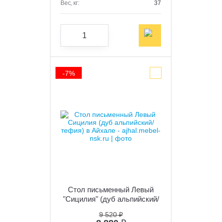
Вес, кг:
37
-7%
Стол письменный Левый
"Сицилия" (дуб альпийский/
тефия)
9 520 ₽