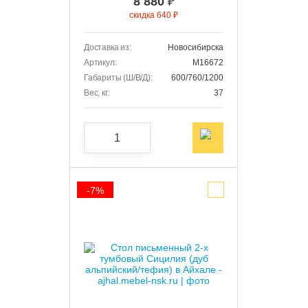
8 880
₽
скидка 640 ₽
Доставка из:
Новосибирска
Артикул:
M16672
Габариты (Ш/В/Д):
600/760/1200
Вес, кг:
37
-7%