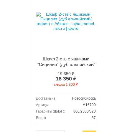
Шкаф 2-ств с ящиками
"Сицилия" (дуб альпийский/
тефия)
19 650 ₽
18 350
₽
скидка 1 300 ₽
Доставка из:
Новосибирска
Артикул:
M16700
Габариты (Ш/В/Г):
800/2300/520
Вес, кг:
87