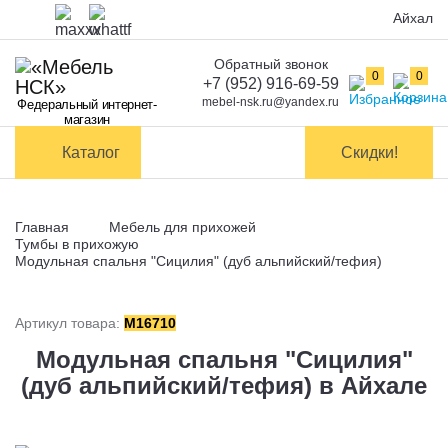
Айхал
Обратный звонок
Оплата
0
0
+7 (952) 916-69-59
mebel-nsk.ru@yandex.ru
Федеральный интернет-
Доставка и
магазин
самовывоз
Каталог
Скидки!
Сборка
мебели
Главная
Мебель для прихожей
Обмен и
Тумбы в прихожую
возврат
Модульная спальня "Сицилия" (дуб альпийский/тефия)
Контакты
Артикул товара:
M16710
Модульная спальня "Сицилия"
Заказать обратный звонок
(дуб альпийский/тефия) в Айхале