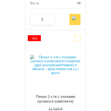
Вес, кг:
49
-6%
Пенал 1-ств с полками
(штанга в комплекте)
"Сицилия" (дуб альпийский/
11 520 ₽
тефия)