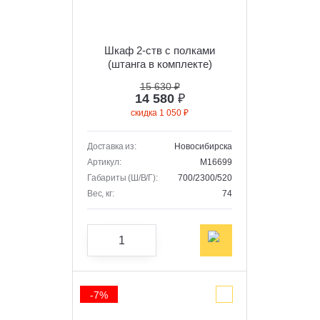
Шкаф 2-ств с полками
(штанга в комплекте)
"Сицилия" (дуб альпийский/
15 630 ₽
тефия)
14 580
₽
скидка 1 050 ₽
Доставка из:
Новосибирска
Артикул:
M16699
Габариты (Ш/В/Г):
700/2300/520
Вес, кг:
74
-7%