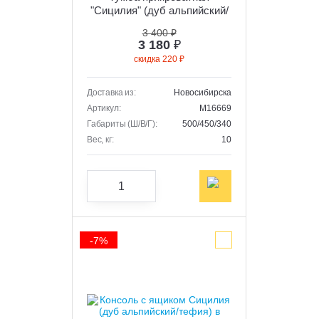
"Сицилия" (дуб альпийский/
тефия)
3 400 ₽
3 180
₽
скидка 220 ₽
Доставка из:
Новосибирска
Артикул:
M16669
Габариты (Ш/В/Г):
500/450/340
Вес, кг:
10
-7%