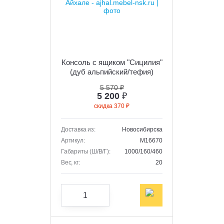
Консоль с ящиком "Сицилия"
(дуб альпийский/тефия)
5 570 ₽
5 200
₽
скидка 370 ₽
Доставка из:
Новосибирска
Артикул:
M16670
Габариты (Ш/В/Г):
1000/160/460
Вес, кг:
20