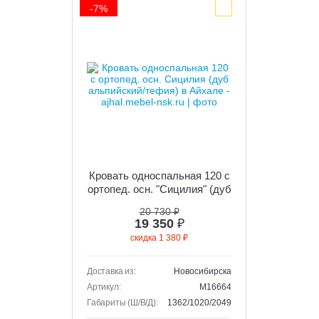
-7%
Кровать односпальная 120 с
ортопед. осн. "Сицилия" (дуб
альпийский/тефия)
20 730 ₽
19 350
₽
скидка 1 380 ₽
Доставка из:
Новосибирска
Артикул:
M16664
Габариты (Ш/В/Д):
1362/1020/2049