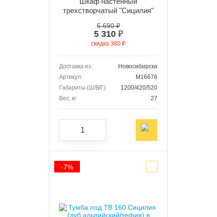
Шкаф настенный
трехстворчатый "Сицилия"
(дуб альпийский/тефия)
5 690 ₽
5 310
₽
скидка 380 ₽
Доставка из:
Новосибирска
Артикул:
M16676
Габариты (Ш/В/Г):
1200/420/520
Вес, кг:
27
-7%