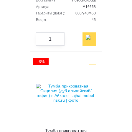
Доставка из:
Новосибирска
Артикул:
M16668
Габариты (Ш/В/Г):
800/940/460
Вес, кг:
45
-6%
Тумба прикроватная