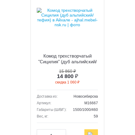
Комод трехстворчатый
"Сицилия" (дуб альпийский/
тефия)
15 860 ₽
14 800
₽
скидка 1 060 ₽
Доставка из:
Новосибирска
Артикул:
M16667
Габариты (Ш/В/Г):
1500/1000/460
Вес, кг:
59