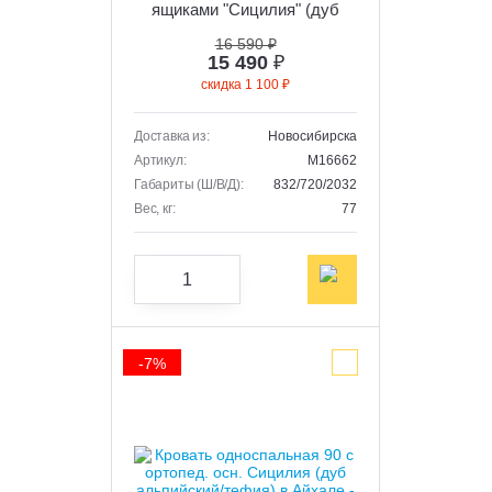
ящиками "Сицилия" (дуб
альпийский/тефия)
16 590 ₽
15 490
₽
скидка 1 100 ₽
Доставка из:
Новосибирска
Артикул:
M16662
Габариты (Ш/В/Д):
832/720/2032
Вес, кг:
77
-7%