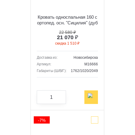
Кровать односпальная 160 с
ортопед. осн. "Сицилия" (дуб
альпийский/тефия)
22 580 ₽
21 070
₽
скидка 1 510 ₽
Доставка из:
Новосибирска
Артикул:
M16666
Габариты (Ш/В/Г):
1762/1020/2049
-7%