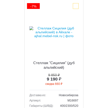
-7%
Стеллаж "Сицилия" (дуб
альпийский)
9 850 ₽
9 190
₽
скидка 660 ₽
Доставка из:
Новосибирска
Артикул:
M16697
Габариты (Ш/В/Д):
400/2300/520